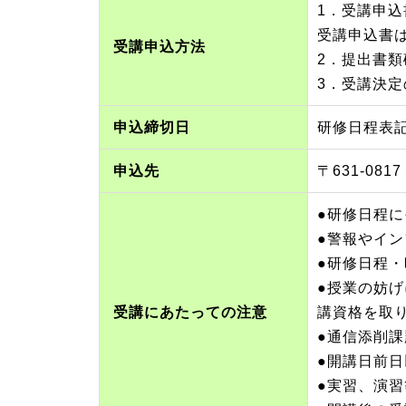
1．受講申
受講申込書はF
受講申込方法
2．提出書
3．受講決
申込締切日
研修日程表
申込先
〒631-08
●研修日程
●警報やイ
●研修日程
●授業の妨
受講にあたっての注意
講資格を取
●通信添削
●開講日前
●実習、演