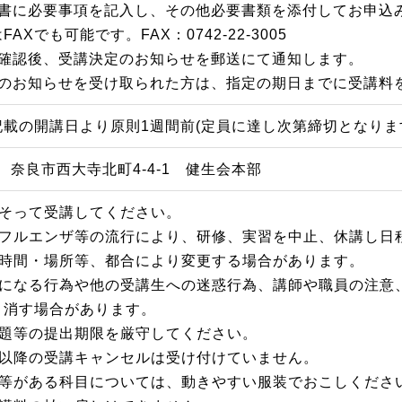
込書に必要事項を記入し、その他必要書類を添付してお申込
AXでも可能です。FAX：0742-22-3005
類確認後、受講決定のお知らせを郵送にて通知します。
定のお知らせを受け取られた方は、指定の期日までに受講料
記載の開講日より原則1週間前(定員に達し次第締切となりま
17 奈良市西大寺北町4-4-1 健生会本部
にそって受講してください。
ンフルエンザ等の流行により、研修、実習を中止、休講し日
・時間・場所等、都合により変更する場合があります。
げになる行為や他の受講生への迷惑行為、講師や職員の注意
り消す場合があります。
課題等の提出期限を厳守してください。
日以降の受講キャンセルは受け付けていません。
習等がある科目については、動きやすい服装でおこしくださ