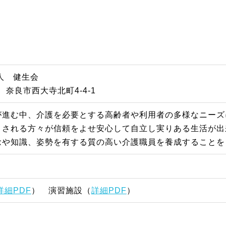
人 健生会
17 奈良市西大寺北町4-4-1
が進む中、介護を必要とする高齢者や利用者の多様なニーズ
とされる方々が信頼をよせ安心して自立し実りある生活が出
念や知識、姿勢を有する質の高い介護職員を養成することを
詳細PDF
） ​演習施設（
詳細PDF
）