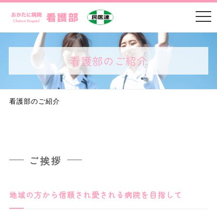
t
o
g
g
l
e
看護部のご紹介
n
a
v
i
g
a
看護部のご紹介
t
i
o
n
ご挨拶
地域の方から信頼され愛される病院を目指して