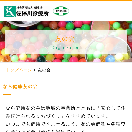
t
o
g
g
l
e
n
友の会
a
v
Organization
i
g
a
t
i
トップページ
>
友の会
o
n
なら健康友の会
なら健康友の会は地域の事業所とともに「安心して住
み続けられるまちづくり」をすすめています。
いつまでも健康ですごせるよう、友の会健診や各種ワ
クチンなど会員価格を設けています。